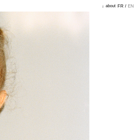
FR
/
EN
about